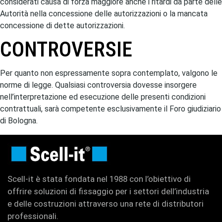
considerati causa di forza maggiore anche i ritardi da parte delle
Autorità nella concessione delle autorizzazioni o la mancata
concessione di dette autorizzazioni.
CONTROVERSIE
Per quanto non espressamente sopra contemplato, valgono le
norme di legge. Qualsiasi controversia dovesse insorgere
nell’interpretazione ed esecuzione delle presenti condizioni
contrattuali, sarà competente esclusivamente il Foro giudiziario
di Bologna.
Scell-it è stata fondata nel 1988 con l’obiettivo di
offrire soluzioni di fissaggio per i settori dell’industria
e delle costruzioni attraverso una rete di distributori
professionali.