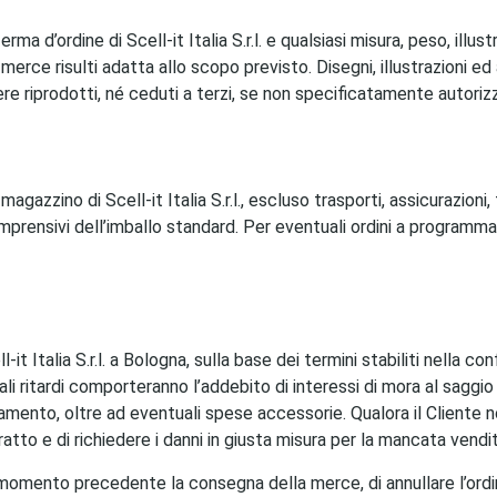
erma d’ordine di Scell-it Italia S.r.l. e qualsiasi misura, peso, il
merce risulti adatta allo scopo previsto. Disegni, illustrazioni e
ere riprodotti, né ceduti a terzi, se non specificatamente autorizzati
agazzino di Scell-it Italia S.r.l., escluso trasporti, assicurazio
prensivi dell’imballo standard. Per eventuali ordini a programma, i
-it Italia S.r.l. a Bologna, sulla base dei termini stabiliti nella c
 tali ritardi comporteranno l’addebito di interessi di mora al saggi
ento, oltre ad eventuali spese accessorie. Qualora il Cliente non
ontratto e di richiedere i danni in giusta misura per la mancata vendi
siasi momento precedente la consegna della merce, di annullare l’ordi