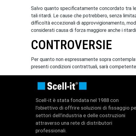
Salvo quanto specificatamente concordato tra le Par
tali ritardi. Le cause che potrebbero, senza limita
difficoltà eccezionali di approvvigionamento, modi
considerati causa di forza maggiore anche i ritard
CONTROVERSIE
Per quanto non espressamente sopra contemplato, 
presenti condizioni contrattuali, sarà competente 
Scell-it è stata fondata nel 1988 con
l’obiettivo di offrire soluzioni di fissaggio pe
settori dell’industria e delle costruzioni
attraverso una rete di distributori
professionali.