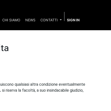
CHI SIAMO
NEWS
CONTATTI
SIGN IN
ita
tituiscono qualsiasi altra condizione eventualmente
l.
si riserva la facoltà, a suo insindacabile giudizio,