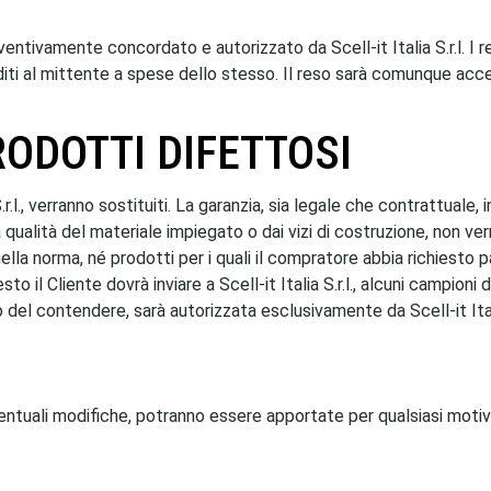
tivamente concordato e autorizzato da Scell-it Italia S.r.l. I res
rispediti al mittente a spese dello stesso. Il reso sarà comunque 
RODOTTI DIFETTOSI
S.r.l., verranno sostituiti. La garanzia, sia legale che contrattuale,
va qualità del materiale impiegato o dai vizi di costruzione, non v
ella norma, né prodotti per i quali il compratore abbia richiesto 
sto il Cliente dovrà inviare a Scell-it Italia S.r.l., alcuni campio
del contendere, sarà autorizzata esclusivamente da Scell-it Itali
ventuali modifiche, potranno essere apportate per qualsiasi motivo