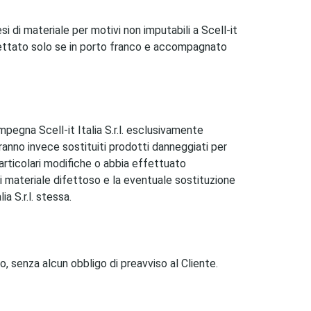
i di materiale per motivi non imputabili a Scell-it
accettato solo se in porto franco e accompagnato
 impegna Scell-it Italia S.r.l. esclusivamente
erranno invece sostituiti prodotti danneggiati per
particolari modifiche o abbia effettuato
ni di materiale difettoso e la eventuale sostituzione
a S.r.l. stessa.
, senza alcun obbligo di preavviso al Cliente.