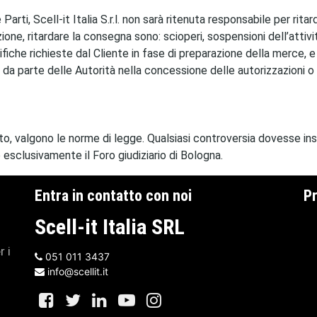
ti, Scell-it Italia S.r.l. non sarà ritenuta responsabile per ritar
zione, ritardare la consegna sono: scioperi, sospensioni dell’attiv
fiche richieste dal Cliente in fase di preparazione della merce, 
i da parte delle Autorità nella concessione delle autorizzazioni 
valgono le norme di legge. Qualsiasi controversia dovesse inso
esclusivamente il Foro giudiziario di Bologna.
Entra in contatto con noi
Pr
Scell-it Italia SRL
r i
051 011 3437
info@scellit.it