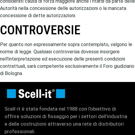
considerati causa di forza maggiore anche i ritardi da parte delle
Autorità nella concessione delle autorizzazioni o la mancata
concessione di dette autorizzazioni.
CONTROVERSIE
Per quanto non espressamente sopra contemplato, valgono le
norme di legge. Qualsiasi controversia dovesse insorgere
nell’interpretazione ed esecuzione delle presenti condizioni
contrattuali, sarà competente esclusivamente il Foro giudiziario
di Bologna.
Scell-it è stata fondata nel 1988 con l’obiettivo di
offrire soluzioni di fissaggio per i settori dell’industria
e delle costruzioni attraverso una rete di distributori
professionali.