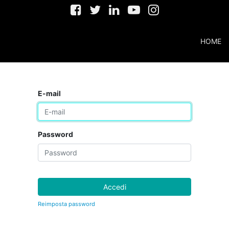
HOME
E-mail
Password
Accedi
Reimposta password